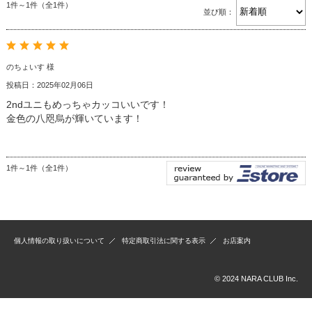
1件～1件（全1件）
並び順：
のちょいす 様
投稿日：2025年02月06日
2ndユニもめっちゃカッコいいです！
金色の八咫烏が輝いています！
1件～1件（全1件）
個人情報の取り扱いについて
特定商取引法に関する表示
お店案内
© 2024 NARA CLUB Inc.