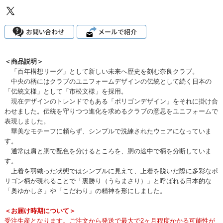
＜商品説明＞
「百年構想リーグ」として新しい未来へ歴史を刻む奈良クラブ。
中央の柄にはクラブのユニフォームデザインの伝統として続く日本の
「伝統文様」として「市松文様」を採用。
現在デザインのトレンドでもある「ポリゴンデザイン」をそれに掛け合
わせました。伝統を守りつつ進化を求めるクラブの意思をユニフォームで
表現しました。
華美なモチーフに頼らず、シンプルで洗練されたウェアになっていま
す。
通常は肩と胴で配色を分けるところを、胴の途中で柄を分断していま
す。
上着を羽織った状態ではシンプルに見えて、上着を脱いだ際に多彩なポ
リゴン柄が現れることで「裏勝り（うらまさり）」と呼ばれる日本的な
「奥ゆかしさ」や「こだわり」の精神を形にしました。
＜お届け時期について＞
受注生産となります。ご注文から発送で最大で2ヶ月程度かかる可能性が