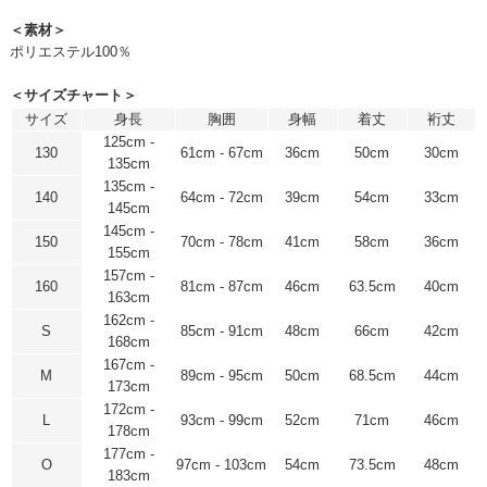
＜素材＞
ポリエステル100％
＜サイズチャート＞
サイズ
身長
胸囲
身幅
着丈
裄丈
125cm -
130
61cm - 67cm
36cm
50cm
30cm
135cm
135cm -
140
64cm - 72cm
39cm
54cm
33cm
145cm
145cm -
150
70cm - 78cm
41cm
58cm
36cm
155cm
157cm -
160
81cm - 87cm
46cm
63.5cm
40cm
163cm
162cm -
S
85cm - 91cm
48cm
66cm
42cm
168cm
167cm -
M
89cm - 95cm
50cm
68.5cm
44cm
173cm
172cm -
L
93cm - 99cm
52cm
71cm
46cm
178cm
177cm -
O
97cm - 103cm
54cm
73.5cm
48cm
183cm