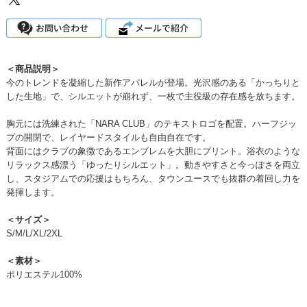
＜商品説明＞
今のトレンドを凝縮した新作アパレルが登場。光沢感のある「かっちりと
した生地」で、シルエットが崩れず、一枚で主役級の存在感を放ちます。
胸元には洗練された「NARA CLUB」のテキストロゴを配置。ハーフジッ
プの開閉で、レイヤードスタイルも自由自在です。
背面にはクラブの象徴であるエンブレムを大胆にプリント。浴衣のような
リラックス感漂う「ゆったりシルエット」。動きやすさと今っぽさを両立
し、スタジアムでの応援はもちろん、タウンユースでも抜群の着回し力を
発揮します。
＜サイズ＞
S/M/L/XL/2XL
＜素材＞
ポリエステル100%